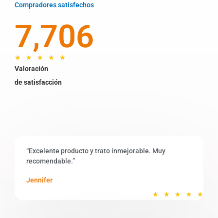
Compradores satisfechos
7,706
V
★
★
★
★
★
a
Valoración
l
de satisfacción
o
r
a
d
o
c
“Excelente producto y trato inmejorable. Muy
o
recomendable.”
n
5
Jennifer
d
V
★
★
★
★
★
e
a
5
l