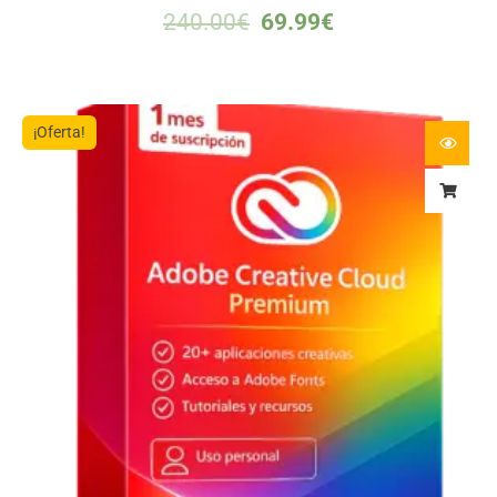
240.00
€
69.99
€
¡Oferta!