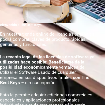
Bienvenido a The Best Keys
En nuestra tienda online de licencias originales
podrá comprar claves de producto rápidas,
genuinas y funcionales.
La
reventa legal de las licencias de software ya
utilizadas hace posible: Beneficiarse de la
posibilidad económicamente
ventajosa de
utilizar el Software Usado de cualquier
empresa en sus dispositivos finales
con
The
Best Keys
– sin suscripción.
Esto le permite adquirir ediciones comerciales
especiales y aplicaciones profesionales