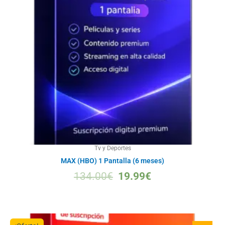
Tv y Deportes
MAX (HBO) 1 Pantalla (6 meses)
134.00
€
19.99
€