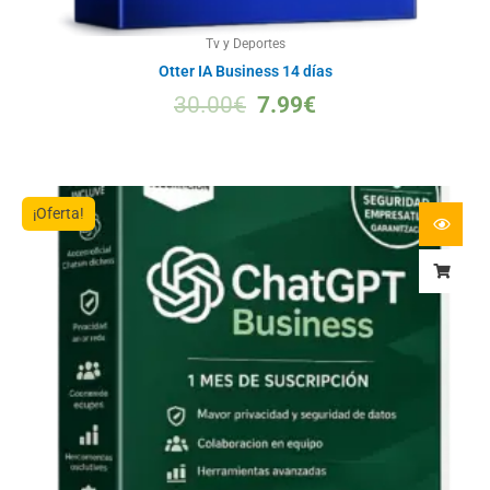
Tv y Deportes
Otter IA Business 14 días
30.00
€
7.99
€
¡Oferta!