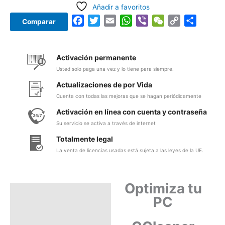
Añadir a favoritos
Facebook
Twitter
Email
WhatsApp
Viber
WeChat
Copy
Compar
Comparar
Link
Activación permanente
Usted solo paga una vez y lo tiene para siempre.
Actualizaciones de por Vida
Cuenta con todas las mejoras que se hagan periódicamente
Activación en línea con cuenta y contraseña
Su servicio se activa a través de internet
Totalmente legal
La venta de licencias usadas está sujeta a las leyes de la UE.
Optimiza tu
Descripción
PC
Información adicional