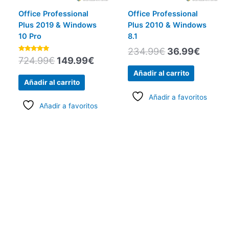
Office Professional
Office Professional
Plus 2019 & Windows
Plus 2010 & Windows
10 Pro
8.1
234.99
€
36.99
€
Valorado
724.99
€
149.99
€
con
5.00
Añadir al carrito
de 5
Añadir al carrito
Añadir a favoritos
Añadir a favoritos