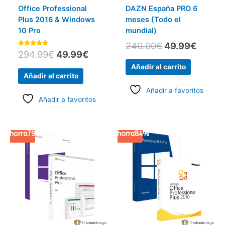
Office Professional
DAZN España PRO 6
Plus 2016 & Windows
meses (Todo el
10 Pro
mundial)
240.00
€
49.99
€
Valorado
294.99
€
49.99
€
con
5.00
Añadir al carrito
de 5
Añadir al carrito
Añadir a favoritos
Añadir a favoritos
Ahorra
79%
El
El
Ahorra
84%
El
El
precio
precio
precio
preci
original
actual
original
actual
era:
es:
era:
es:
724.99€.
149.99€.
234.99€.
36.99