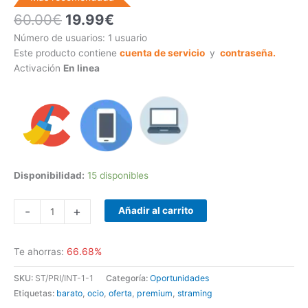
60.00
€
19.99
€
Número de usuarios: 1 usuario
Este producto contiene
cuenta de servicio
y
contraseña.
Activación
En linea
Disponibilidad:
15 disponibles
-
+
Añadir al carrito
66.68%
Te ahorras:
SKU:
ST/PRI/INT-1-1
Categoría:
Oportunidades
Etiquetas:
barato
,
ocio
,
oferta
,
premium
,
straming