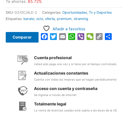
85.72%
Te ahorras:
SKU:
DZ/OC/ALE-2
Categorías:
Oportunidades
,
Tv y Deportes
Etiquetas:
barato
,
ocio
,
oferta
,
premium
,
straming
Añadir a favoritos
Facebook
Twitter
Email
WhatsApp
Viber
WeChat
Copy
Compar
Comparar
Link
Cuenta profesional
Usted solo paga una vez y lo tiene por el tiempo contratado.
Actualizaciones constantes
Cuenta con todas las mejoras que se hagan periódicamente
Acceso con cuenta y contraseña
Se ingresa a través de internet
Totalmente legal
La venta de licencias usadas está sujeta a las leyes de la UE.