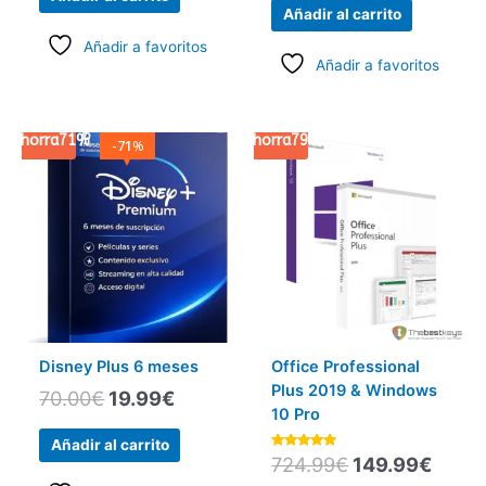
Añadir al carrito
Añadir a favoritos
Añadir a favoritos
Ahorra
71%
El
El
Ahorra
79%
El
El
71
%
precio
precio
precio
preci
original
actual
original
actua
era:
es:
era:
es:
70.00€.
19.99€.
724.99€.
149.9
Disney Plus 6 meses
Office Professional
Plus 2019 & Windows
70.00
€
19.99
€
10 Pro
Añadir al carrito
Valorado
724.99
€
149.99
€
con
5.00