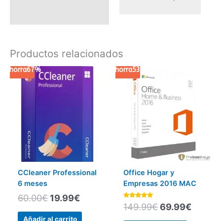
Productos relacionados
Ahorra
67%
El
El
Ahorra
53%
El
El
precio
precio
precio
precio
original
actual
original
actual
era:
es:
era:
es:
60.00€.
19.99€.
149.99€.
69.99
CCleaner Professional
Office Hogar y
6 meses
Empresas 2016 MAC
60.00
€
19.99
€
Valorado
149.99
€
69.99
€
con
5.00
Añadir al carrito
de 5