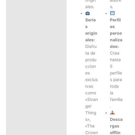
origin
adore
ales.
s.
Serie
Perfil
s
es
origin
perso
ales:
naliza
Disfru
dos:
ta de
Crea
produ
hasta
ccion
5
es
perfile
exclus
s para
ivas
toda
como
la
«Stran
familia
ger
.
Thing
s»,
Desca
«The
rgas
Crown
offlin