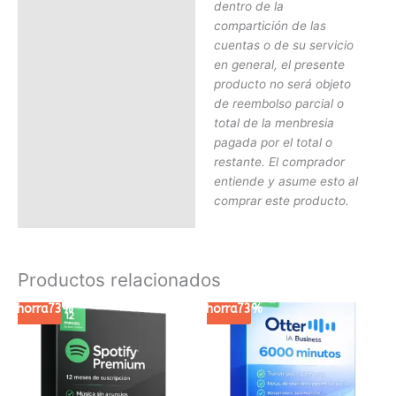
dentro de la
compartición de las
cuentas o de su servicio
en general, el presente
producto no será objeto
de reembolso parcial o
total de la menbresia
pagada por el total o
restante. El comprador
entiende y asume esto al
comprar este producto.
Productos relacionados
Ahorra
73%
El
El
Ahorra
73%
El
El
precio
precio
precio
precio
original
actual
original
actual
era:
es:
era:
es:
149.99€.
39.99€.
30.00€.
7.99€.