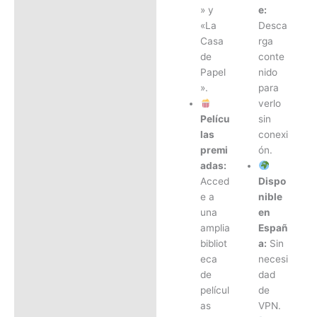
» y
e:
«La
Desca
Casa
rga
de
conte
Papel
nido
».
para
verlo
Pelícu
sin
las
conexi
premi
ón.
adas:
Acced
Dispo
e a
nible
una
en
amplia
Españ
bibliot
a:
Sin
eca
necesi
de
dad
películ
de
as
VPN.