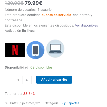
120.00
€
79.99
€
a
valoración
de un
cliente
Número de usuarios: 5 usuario
Este producto contiene
cuenta de servicio
con correo y
contraseña.
Esta disponible en los siguientes dispositivos:
Ver disponibles
Activación
En linea
Disponibilidad:
69 disponibles
-
+
Añadir al carrito
33.34%
Te ahorras:
SKU:
nt/00/5pc/6mes/wm
Categoría:
Tv y Deportes