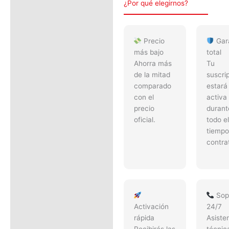
¿Por qué elegirnos?
Precio
Gar
más bajo
total
Ahorra más
Tu
de la mitad
suscri
comparado
estará
con el
activa
precio
durant
oficial.
todo el
tiempo
contra
Sop
Activación
24/7
rápida
Asiste
Recibirás las
técnic