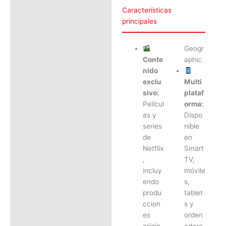
Características
principales
Geogr
Conte
aphic.
nido
exclu
Multi
sivo:
plataf
Películ
orma:
as y
Dispo
series
nible
de
en
Netflix
Smart
,
TV,
incluy
móvile
endo
s,
produ
tablet
ccion
s y
es
orden