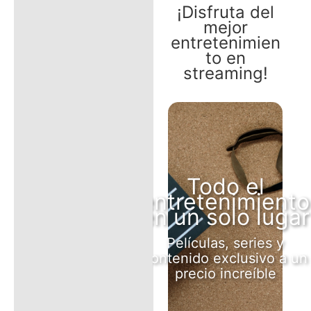
¡Disfruta del
mejor
Valoraciones (1)
entretenimien
to en
streaming!
Todo el
entretenimiento
en un solo lugar
Películas, series y
contenido exclusivo a un
precio increíble