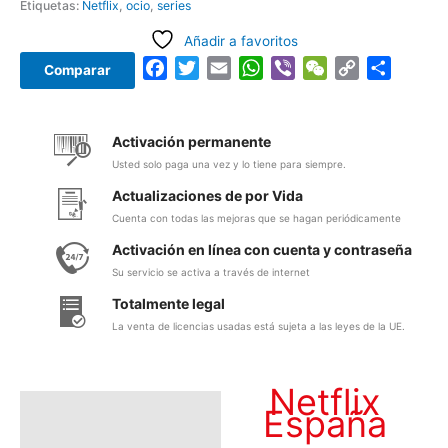
Etiquetas:
Netflix
,
ocio
,
series
Añadir a favoritos
Facebook
Twitter
Email
WhatsApp
Viber
WeChat
Copy
Compar
Comparar
Link
Activación permanente
Usted solo paga una vez y lo tiene para siempre.
Actualizaciones de por Vida
Cuenta con todas las mejoras que se hagan periódicamente
Activación en línea con cuenta y contraseña
Su servicio se activa a través de internet
Totalmente legal
La venta de licencias usadas está sujeta a las leyes de la UE.
Netflix
Descripción
España
Información adicional