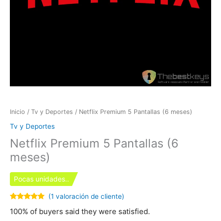
Inicio
/
Tv y Deportes
/ Netflix Premium 5 Pantallas (6 meses)
Tv y Deportes
Netflix Premium 5 Pantallas (6
meses)
Pocas unidades..
(
1
valoración de cliente)
Valorado
1
100% of buyers said they were satisfied.
con
5.00
de
5 en base